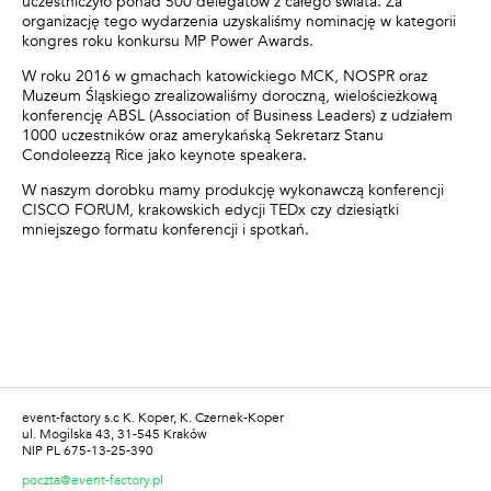
uczestniczyło ponad 500 delegatów z całego świata. Za
organizację tego wydarzenia uzyskaliśmy nominację w kategorii
kongres roku konkursu MP Power Awards.
W roku 2016 w gmachach katowickiego MCK, NOSPR oraz
Muzeum Śląskiego zrealizowaliśmy doroczną, wielościeżkową
konferencję ABSL (Association of Business Leaders) z udziałem
1000 uczestników oraz amerykańską Sekretarz Stanu
Condoleezzą Rice jako keynote speakera.
W naszym dorobku mamy produkcję wykonawczą konferencji
CISCO FORUM, krakowskich edycji TEDx czy dziesiątki
mniejszego formatu konferencji i spotkań.
event-factory s.c K. Koper, K. Czernek-Koper
ul. Mogilska 43, 31-545 Kraków
NIP PL 675-13-25-390
poczta@event-factory.pl