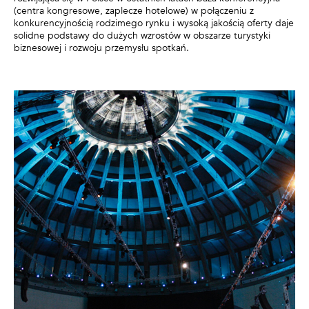
(centra kongresowe, zaplecze hotelowe) w połączeniu z
konkurencyjnością rodzimego rynku i wysoką jakością oferty daje
solidne podstawy do dużych wzrostów w obszarze turystyki
biznesowej i rozwoju przemysłu spotkań.