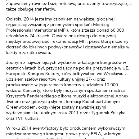
Zapewniamy również bazę hotelową oraz eventy towarzyszące, a
także obsługę transferów.
Od roku 2014 jesteśmy członkiem największej globalnej
organizacji związanej z przemysłem spotkań: Meeting
Professionals International (MPI), która zrzesza ponad 60 000
członków w 24 krajach. Otwiera ona dostęp do potężnej
międzynarodowej sieci rekomendacji MPI, przez którą możemy
dotrzeć do lokalnych podwykonawców i dostawców niemalże w
każdym zakątku świata.
Jednym z najważniejszych wydarzeń w kategorii kongresów w
ostatnich latach był, przypadający na polską prezydencję w UE,
Europejski Kongres Kultury, który odbywał się we Wrocławiu z
udziałem szefów resortów kultury unijnej 27-ki oraz
produkowane w jego ramach koncerty z udziałem 10 000
widzów. Koncerty, które były muzycznym spotkaniem mistrza
Krzysztofa Pendereckiego z ikoną muzyki elektronicznej Aphex
Twinem oraz gitarzystą słynnej formacji Radiohead Jonnym
Greenwoodem, okrzyknięte zostały najważniejszymi
wydarzeniami kulturalnymi roku 2011 przez Tygodnik Polityka
oraz TVP Kultura.
W roku 2014 event-factory było producentem wykonawczym
międzynarodowego kongresu prawa pracy EELA, w którym