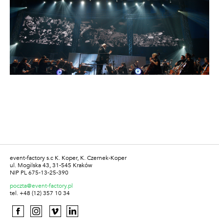
event-factory s.c K. Koper, K. Czernek-Koper
ul. Mogilska 43, 31-545 Kraków
NIP PL 675-13-25-390
poczta@event-factory.pl
tel. +48 (12) 357 10 34