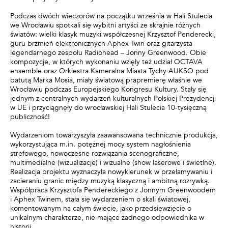
Podczas dwóch wieczorów na początku września w Hali Stulecia
we Wrocławiu spotkali się wybitni artyści ze skrajnie różnych
światów: wielki klasyk muzyki współczesnej Krzysztof Penderecki,
guru brzmień elektronicznych Aphex Twin oraz gitarzysta
legendarnego zespołu Radiohead – Jonny Greenwood. Obie
kompozycje, w których wykonaniu wzięły też udział OCTAVA
ensemble oraz Orkiestra Kameralna Miasta Tychy AUKSO pod
batutą Marka Mosia, miały światową prapremierę właśnie we
Wrocławiu podczas Europejskiego Kongresu Kultury. Stały się
jednym z centralnych wydarzeń kulturalnych Polskiej Prezydencji
w UE i przyciągnęły do wrocławskiej Hali Stulecia 10-tysięczną
publiczność!
Wydarzeniom towarzyszyła zaawansowana technicznie produkcja,
wykorzystująca m.in. potężnej mocy system nagłośnienia
strefowego, nowoczesne rozwiązania scenograficzne,
multimedialne (wizualizacje) i wizualne (show laserowe i świetlne).
Realizacja projektu wyznaczyła nowykierunek w przełamywaniu i
zacieraniu granic między muzyką klasyczną i ambitną rozrywką.
Współpraca Krzysztofa Pendereckiego z Jonnym Greenwoodem
i Aphex Twinem, stała się wydarzeniem o skali światowej,
komentowanym na całym świecie, jako przedsięwzięcie o
unikalnym charakterze, nie mające żadnego odpowiednika w
historii.